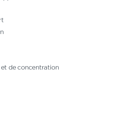
rt
on
 et de concentration