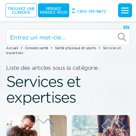
TROUVEZ UNE
PRENEZ
1 855 743-9872
CLINIQUE
RENDEZ-VOUS
EN
Accueil
Conseils santé
Santé physique et sports
Services et
expertises
Liste des articles sous la catégorie :
Services et
expertises