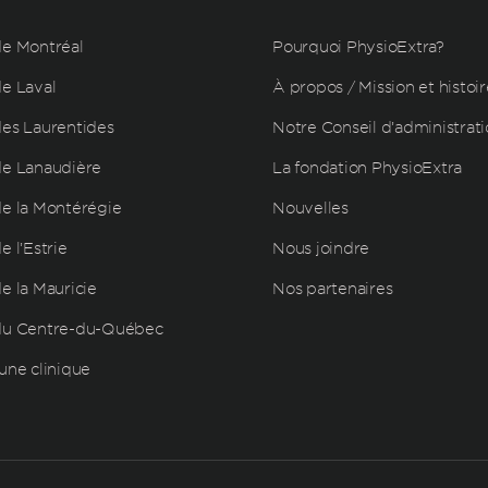
e Montréal
Pourquoi PhysioExtra?
e Laval
À propos / Mission et histoir
es Laurentides
Notre Conseil d’administrat
e Lanaudière
La fondation PhysioExtra
e la Montérégie
Nouvelles
 l’Estrie
Nous joindre
e la Mauricie
Nos partenaires
du Centre-du-Québec
une clinique