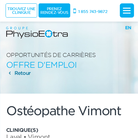
TROUVEZ UNE
PRENEZ
1 855 743-9872
CLINIQUE
RENDEZ-VOUS
EN
OPPORTUNITÉS DE CARRIÈRES
OFFRE D'EMPLOI
Retour
Ostéopathe Vimont
CLINIQUE(S)
Laval • Vimont