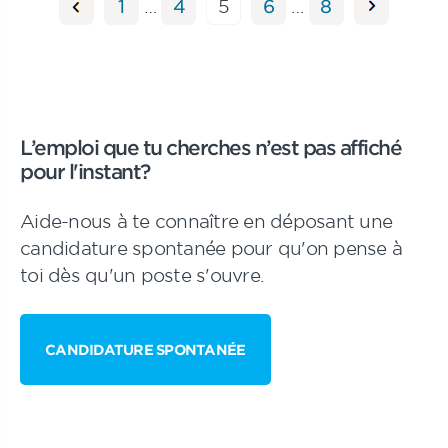
Pagination
Page
Page
Page
Page
Page
1
…
4
5
6
…
8
des
publications
L’emploi que tu cherches n’est pas affiché
pour l'instant?
Aide-nous à te connaître en déposant une
candidature spontanée pour qu'on pense à
toi dès qu'un poste s'ouvre.
CANDIDATURE SPONTANÉE