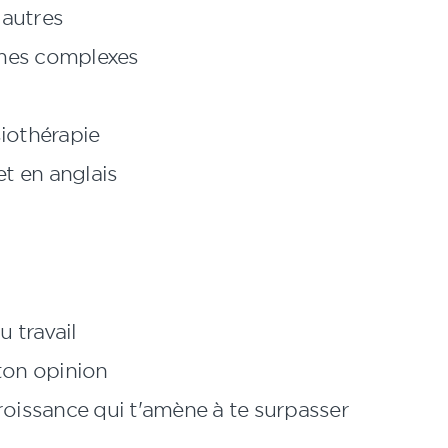
 autres
èmes complexes
siothérapie
t en anglais
u travail
ton opinion
roissance qui t'amène à te surpasser