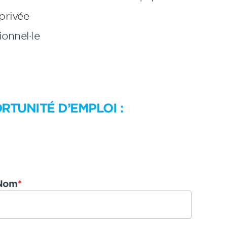
 privée
onnel·le
RTUNITÉ D’EMPLOI :
Nom
*