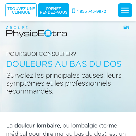
TROUVEZ UNE
PRENEZ
1 855 743-9872
CLINIQUE
RENDEZ-VOUS
EN
POURQUOI CONSULTER?
DOULEURS AU BAS DU DOS
Survolez les principales causes, leurs
symptômes et les professionnels
recommandés.
La
douleur lombaire
, ou lombalgie (terme
médical pour dire mal au bas du dos), est un