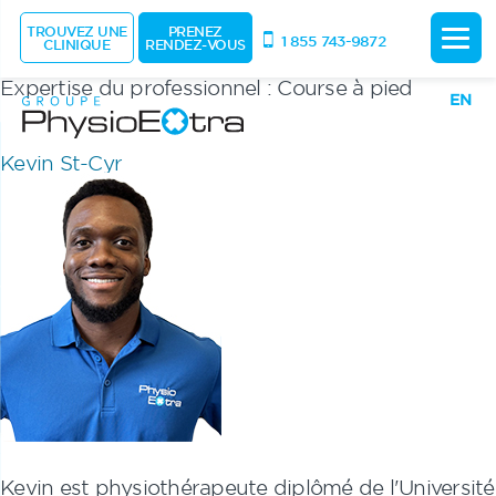
TROUVEZ UNE
PRENEZ
1 855 743-9872
CLINIQUE
RENDEZ-VOUS
Expertise du professionnel :
Course à pied
EN
Kevin St-Cyr
Kevin
est physiothérapeute diplômé de l'Université