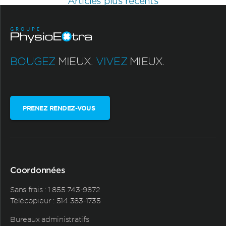
des
Articles plus récents
articles
BOUGEZ
MIEUX.
VIVEZ
MIEUX.
PRENEZ RENDEZ-VOUS
Coordonnées
Sans frais :
1 855 743-9872
Télécopieur : 514 383-1735
Bureaux administratifs