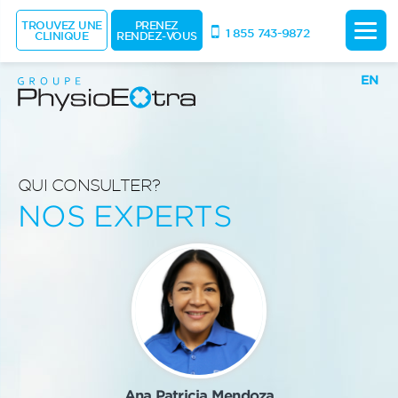
TROUVEZ UNE
PRENEZ
1 855 743-9872
CLINIQUE
RENDEZ-VOUS
EN
QUI CONSULTER?
NOS EXPERTS
Ana Patricia Mendoza