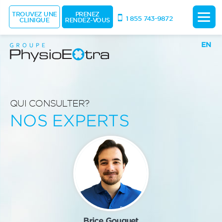
TROUVEZ UNE
PRENEZ
1 855 743-9872
CLINIQUE
RENDEZ-VOUS
EN
QUI CONSULTER?
NOS EXPERTS
Brice Gouguet