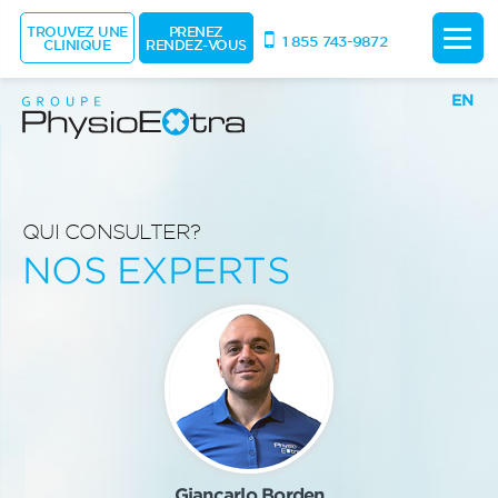
TROUVEZ UNE
PRENEZ
1 855 743-9872
CLINIQUE
RENDEZ-VOUS
EN
QUI CONSULTER?
NOS EXPERTS
Giancarlo Borden