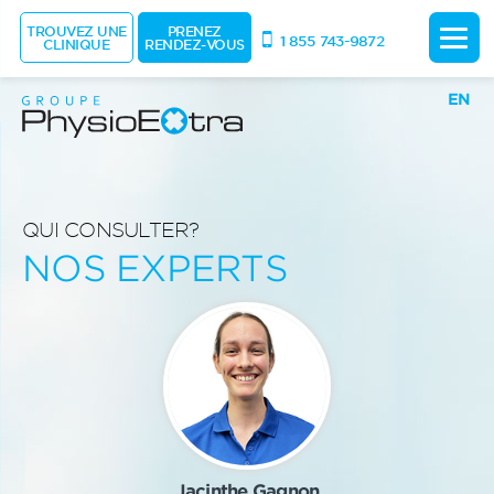
TROUVEZ UNE
PRENEZ
1 855 743-9872
CLINIQUE
RENDEZ-VOUS
EN
QUI CONSULTER?
NOS EXPERTS
Jacinthe Gagnon