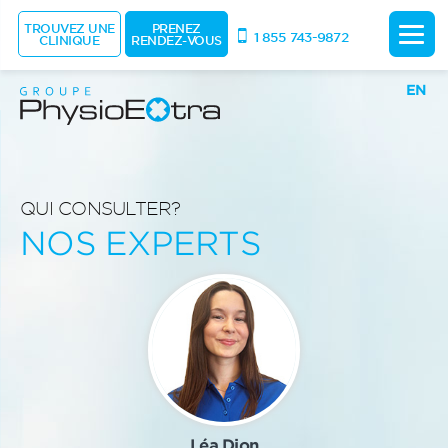
TROUVEZ UNE
PRENEZ
1 855 743-9872
CLINIQUE
RENDEZ-VOUS
EN
QUI CONSULTER?
NOS EXPERTS
Léa Dion