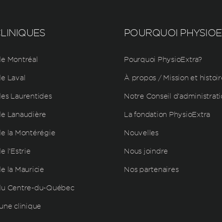
LINIQUES
POURQUOI PHYSIO
e Montréal
Pourquoi PhysioExtra?
e Laval
À propos / Mission et histoir
es Laurentides
Notre Conseil d’administrat
e Lanaudière
La fondation PhysioExtra
e la Montérégie
Nouvelles
 l’Estrie
Nous joindre
e la Mauricie
Nos partenaires
du Centre-du-Québec
une clinique