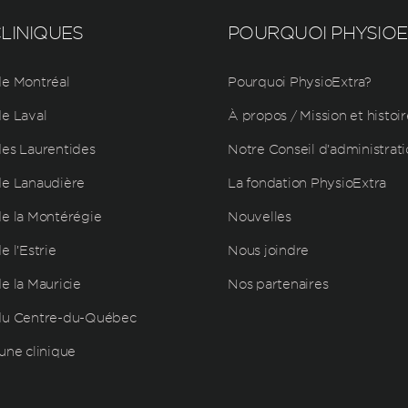
LINIQUES
POURQUOI PHYSIO
e Montréal
Pourquoi PhysioExtra?
e Laval
À propos / Mission et histoir
es Laurentides
Notre Conseil d’administrat
e Lanaudière
La fondation PhysioExtra
e la Montérégie
Nouvelles
 l’Estrie
Nous joindre
e la Mauricie
Nos partenaires
du Centre-du-Québec
une clinique