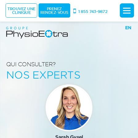
TROUVEZ UNE
PRENEZ
1 855 743-9872
CLINIQUE
RENDEZ-VOUS
EN
QUI CONSULTER?
NOS EXPERTS
Sarah Gysel