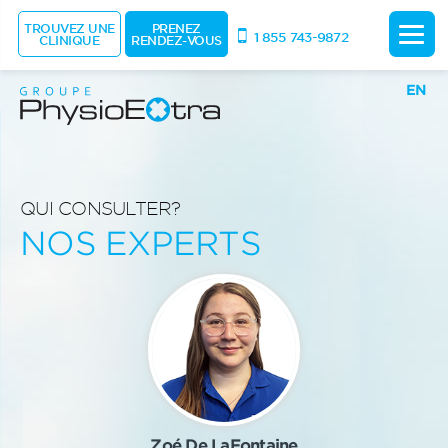
TROUVEZ UNE
PRENEZ
1 855 743-9872
CLINIQUE
RENDEZ-VOUS
EN
QUI CONSULTER?
NOS EXPERTS
Zoé De LaFontaine