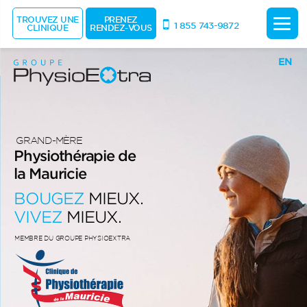
TROUVEZ UNE
PRENEZ
1 855 743-9872
CLINIQUE
RENDEZ-VOUS
EN
GRAND-MÈRE
Physiothérapie de
la Mauricie
BOUGEZ
MIEUX.
VIVEZ
MIEUX.
MEMBRE DU GROUPE PHYSIOEXTRA