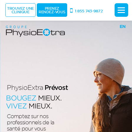
TROUVEZ UNE
PRENEZ
1 855 743-9872
CLINIQUE
RENDEZ-VOUS
EN
PhysioExtra
Prévost
BOUGEZ
MIEUX.
VIVEZ
MIEUX.
Comptez sur nos
professionnels de la
santé pour vous