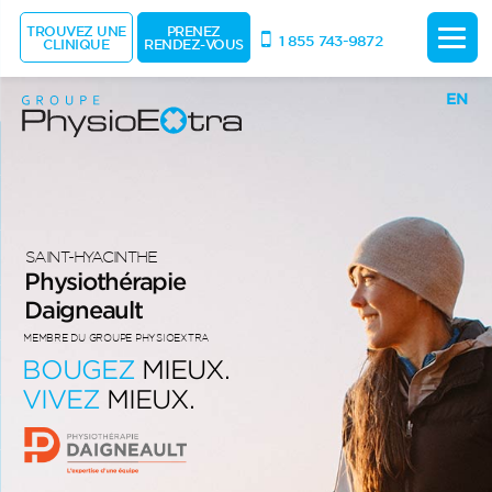
TROUVEZ UNE
PRENEZ
1 855 743-9872
CLINIQUE
RENDEZ-VOUS
EN
SAINT-HYACINTHE
Physiothérapie
Daigneault
MEMBRE DU GROUPE PHYSIOEXTRA
BOUGEZ
MIEUX.
VIVEZ
MIEUX.