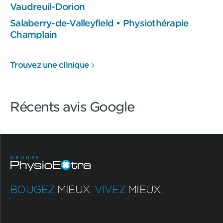
Vaudreuil-Dorion
Salaberry-de-Valleyfield • Physiothérapie
Champlain
Trouvez une clinique
Récents avis Google
BOUGEZ
MIEUX.
VIVEZ
MIEUX.