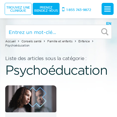
TROUVEZ UNE
PRENEZ
1 855 743-9872
CLINIQUE
RENDEZ-VOUS
EN
Accueil
Conseils santé
Famille et enfants
Enfance
Psychoéducation
Liste des articles sous la catégorie :
Psychoéducation