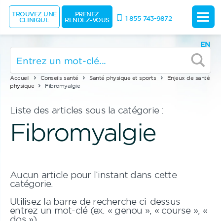
TROUVEZ UNE
PRENEZ
1 855 743-9872
CLINIQUE
RENDEZ-VOUS
EN
Accueil
Conseils santé
Santé physique et sports
Enjeux de santé
physique
Fibromyalgie
Liste des articles sous la catégorie :
Fibromyalgie
Aucun article pour l’instant dans cette
catégorie.
Utilisez la barre de recherche ci-dessus —
entrez un mot-clé (ex. « genou », « course », «
dos »).