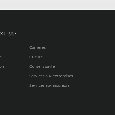
EXTRA?
Carrières
e
Culture
ion
Conseils santé
Services aux entreprises
Services aux assureurs