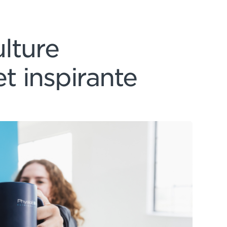
lture
et inspirante