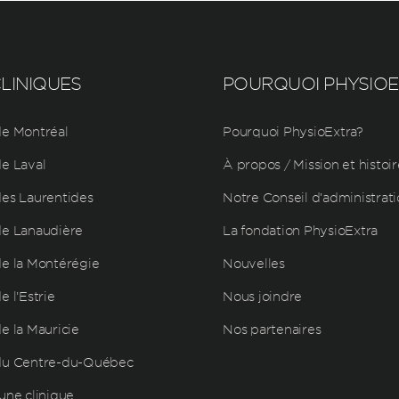
LINIQUES
POURQUOI PHYSIO
e Montréal
Pourquoi PhysioExtra?
e Laval
À propos / Mission et histoir
es Laurentides
Notre Conseil d’administrat
e Lanaudière
La fondation PhysioExtra
e la Montérégie
Nouvelles
 l’Estrie
Nous joindre
e la Mauricie
Nos partenaires
du Centre-du-Québec
une clinique