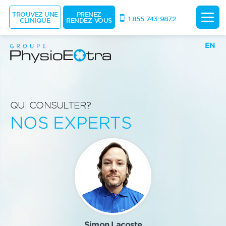
TROUVEZ UNE
PRENEZ
1 855 743-9872
CLINIQUE
RENDEZ-VOUS
EN
QUI CONSULTER?
NOS EXPERTS
Simon Lacoste