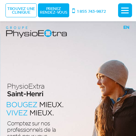
TROUVEZ UNE
PRENEZ
1 855 743-9872
CLINIQUE
RENDEZ-VOUS
EN
PhysioExtra
Saint-Henri
BOUGEZ
MIEUX.
VIVEZ
MIEUX.
Comptez sur nos
professionnels de la
santé pour vous