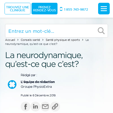
TROUVEZ UNE
PRENEZ
1 855 743-9872
CLINIQUE
RENDEZ-VOUS
Accueil
Conseils santé
Santé physique et sports
La
neurodynamique, qu’est-ce que c’est?
La neurodynamique,
qu’est-ce que c’est?
Rédigé par :
L'équipe de rédaction
Groupe PhysioExtra
Publié le 6 Décembre 2019.