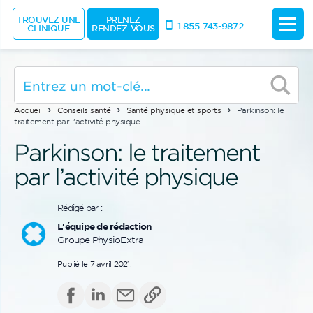
TROUVEZ UNE
PRENEZ
1 855 743-9872
CLINIQUE
RENDEZ-VOUS
Accueil
Conseils santé
Santé physique et sports
Parkinson: le
traitement par l’activité physique
Parkinson: le traitement
par l’activité physique
Rédigé par :
L'équipe de rédaction
Groupe PhysioExtra
Publié le 7 avril 2021.