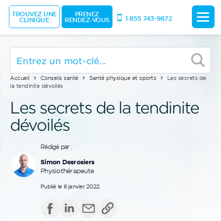
TROUVEZ UNE
PRENEZ
1 855 743-9872
CLINIQUE
RENDEZ-VOUS
Accueil
Conseils santé
Santé physique et sports
Les secrets de
la tendinite dévoilés
Les secrets de la tendinite
dévoilés
Rédigé par :
Simon Desrosiers
Physiothérapeute
Publié le 6 janvier 2022.