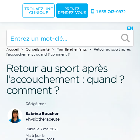
TROUVEZ UNE
PRENEZ
1 855 743-9872
CLINIQUE
RENDEZ-VOUS
EN
Accueil
Conseils santé
Famille et enfants
Retour au sport après
l’accouchement : quand ? comment ?
Retour au sport après
l’accouchement : quand ?
comment ?
Rédigé par :
Sabrina Boucher
Physiothérapeute
Publié le 7 mai 2021.
Mis à jour le
6 novembre 2025